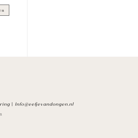
ring
|
Info@eefjevandongen.nl
n