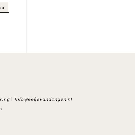
ring
|
Info@eefjevandongen.nl
n