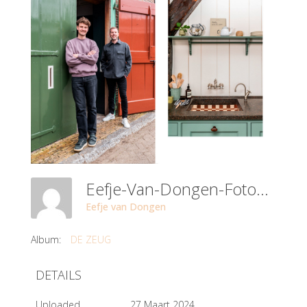
Eefje-Van-Dongen-Fotografie-Beeldverhaal-De-Zeug--14
Eefje van Dongen
Album:
DE ZEUG
DETAILS
Uploaded
27 Maart 2024