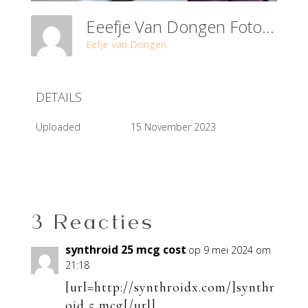
Eeefje Van Dongen Fotografie IG DebbieWijskamp-1
Eefje van Dongen
DETAILS
Uploaded
15 November 2023
3 Reacties
synthroid 25 mcg cost
op 9 mei 2024 om
21:18
[url=http://synthroidx.com/]synthr
oid 5 mcg[/url]