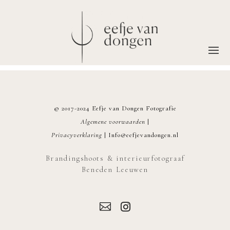
© 2017-2024 Eefje van Dongen Fotografie
Algemene voorwaarden
|
Privacyverklaring
|
Info@eefjevandongen.nl
Brandingshoots & interieurfotograaf
Beneden Leeuwen

