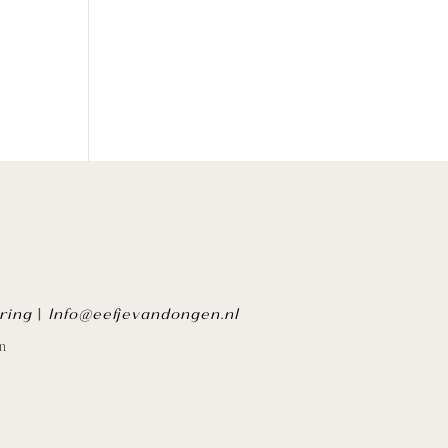
ring
|
Info@eefjevandongen.nl
n